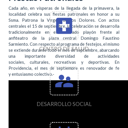
Cada año, en vísperas de la llegada de la primavera, la
localidad celebra sus fiestas patronales en honor a su
local_hospital
Ssma. Patrona la Virgen de los Dolores. Con actos
centrales el 15 de septiembre, la celebración se desarrolla
tradicionalmente en el renovado playón frente al
anfiteatro de la plaza central Domingo Faustino
Sarmiento. Con respecto al programa de festejos, el mismo
CENTRO DE SALUD
se extiende durante todo el mes de septiembre, abarcando
una importante diversidad de actividades
sociales, culturales, recreativas y deportivas. En
Providencia, el mes de septiembre es renovador de fe
supervisor_account
y entusiasmo colectivo.-
DESARROLLO SOCIAL