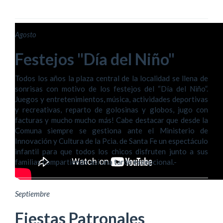
Agosto
Festejos "Día del Niño"
Todos los años la plaza central de la localidad se llena de
sonrisas con motivo de los festejos del “Día del Niño”.
Juegos y entretenimientos, música, actividades deportivas
y recreativas, reparto de golosinas y globos, jugo con
facturas y mucho mucho más! Cabe destacar que desde la
Comuna siempre se gestiona ante el Ministerio de
Innovación y Cultura de la Pcia. de Santa Fe un espectáculo
infantil para que todos los chicos disfruten junto a sus
familias compartiendo así una tarde excepcional.-
Septiembre
Fiestas Patronales