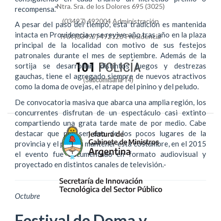
Ntra. Sra. de los Dolores 695 (3025)
recompensa.”
(03497) 492004 Administración
A pesar del paso del tiempo, esta tradición es mantenida
intacta en Providencia y se revive año tras año en la plaza
FAX (03497) 492123 Presidencia
principal de la localidad con motivo de sus festejos
patronales durante el mes de septiembre. Además de la
sortija se desarrollan distintos juegos y destrezas
gauchas, tiene el agregado siempre de nuevos atractivos
como la doma de ovejas, el atrape del pinino y del peludo.
De convocatoria masiva que abarca una amplia región, los
concurrentes disfrutan de un espectáculo casi extinto
compartiendo una grata tarde mate de por medio. Cabe
destacar que por ser uno de los pocos lugares de la
provincia y el país en mantener esta costumbre, en el 2015
el evento fue documentado en formato audiovisual y
proyectado en distintos canales de televisión.-
Octubre
Festival de Doma y