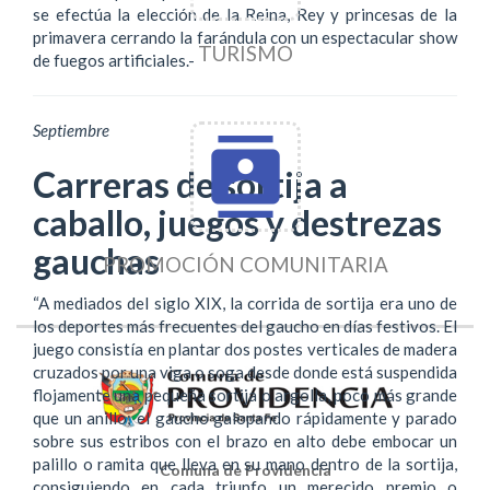
se efectúa la elección de la Reina, Rey y princesas de la
primavera cerrando la farándula con un espectacular show
TURISMO
de fuegos artificiales.-
Septiembre
contacts
Carreras de sortija a
caballo, juegos y destrezas
gauchas
PROMOCIÓN COMUNITARIA
“A mediados del siglo XIX, la corrida de sortija era uno de
los deportes más frecuentes del gaucho en días festivos. El
juego consistía en plantar dos postes verticales de madera
cruzados por una viga o soga desde donde está suspendida
flojamente una pequeña sortija o argolla, poco más grande
que un anillo; el gaucho galopando rápidamente y parado
sobre sus estribos con el brazo en alto debe embocar un
palillo o ramita que lleva en su mano dentro de la sortija,
Comuna de Providencia
consiguiendo en cada triunfo un merecido premio o