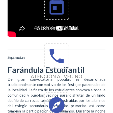
today
AGENDA CULTURAL
phone
Septiembre
Farándula Estudiantil
ATENCIÓN AL VECINO
De gran convocatoria popular, es desarrollada
tradicionalmente con motivo de los festejos patronales de
la localidad. La fiesta de los estudiantes convoca a toda la
comunidad y pueblos vecinos para disfrutar de un lindo
explore
desfile de carrozas temáticas construidas por los alumnos
del colegio secundario y escuelas primarias, así como
también la participación de ex alumnos. Durante la noche