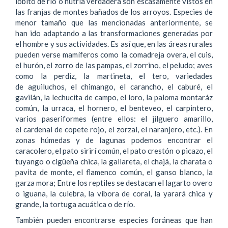
lobito de río o nutria verdadera son escasamente vistos en
las franjas de montes bañados de los arroyos. Especies de
menor tamaño que las mencionadas anteriormente, se
han ido adaptando a las transformaciones generadas por
el hombre y sus actividades. Es así que, en las áreas rurales
pueden verse mamíferos como la comadreja overa, el cuis,
el hurón, el zorro de las pampas, el zorrino, el peludo; aves
como la perdiz, la martineta, el tero, variedades
de aguiluchos, el chimango, el carancho, el caburé, el
gavilán, la lechucita de campo, el loro, la paloma montaráz
común, la urraca, el hornero, el benteveo, el carpintero,
varios paseriformes (entre ellos: el jilguero amarillo,
el cardenal de copete rojo, el zorzal, el naranjero, etc.). En
zonas húmedas y de lagunas podemos encontrar el
caracolero, el pato sirirí común, el pato crestón o picazo, el
tuyango o cigüeña chica, la gallareta, el chajá, la charata o
pavita de monte, el flamenco común, el ganso blanco, la
garza mora; Entre los reptiles se destacan el lagarto overo
o iguana, la culebra, la víbora de coral, la yarará chica y
grande, la tortuga acuática o de río.
También pueden encontrarse especies foráneas que han