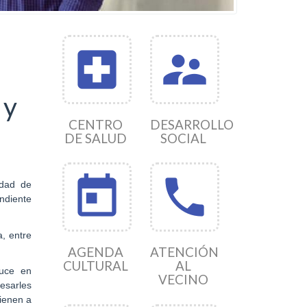
local_hospital
supervisor_account
 y
CENTRO
DESARROLLO
DE SALUD
SOCIAL
today
phone
idad de
ndiente
a, entre
AGENDA
ATENCIÓN
CULTURAL
AL
Auce en
VECINO
esarles
tienen a